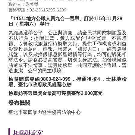
聯絡人：吳美瑩
聯絡資訊：02-23615295*6209
「
115
年地方公職人員九合一選舉」訂於
115
年
11
月
28
日（
星期六）
舉行。
為維護選舉公平、公正與清廉，請全民共同防制賄選及
不法行為
；
提醒民眾，參與或配合現金買票、不當贈
禮、以餐敘或旅遊招待換取支持、提供工作機會或利益
影響投票意向、虛報戶籍遷入（幽靈人口）、經營選舉
賭盤，以及散播假訊息影響選情等行為，均可能觸犯相
關法令。請務必提高警覺，切勿以身試法。如發現疑似
賄選或不法情事，請勇於檢舉，共同守護乾淨選風，營
造廉潔、公平的民主環境。
檢舉賄選專線
0800-024-099
，撥通後按
4
，士林地檢
署、臺北市政府政風處關心您
!
檢舉妨害選舉獎金最高可達新臺幣
2,000
萬元
發布機關
臺北市家庭暴力暨性侵害防治中心
相關檔案