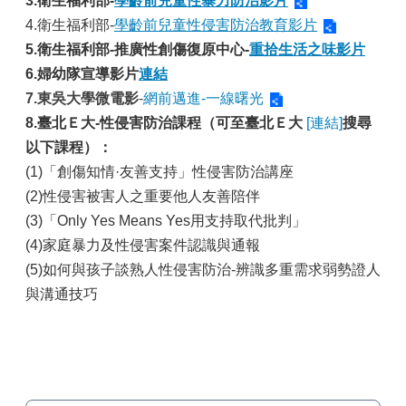
3.
衛生福利部-
學齡前兒童性暴力防治影片
4.衛生福利部-
學齡前兒童性侵害防治教育影片
5.衛生福利部-推廣性創傷復
原中心-
重拾生活之味影片
6.
婦幼隊宣導影片
連結
7.東吳大學微電影
-
網前邁進-一線曙光
8.
臺北Ｅ大-性侵害防治課程（可至臺北Ｅ大
[
連結]
搜尋
以下課程）：
(1)「創傷知情·友善支持」性侵害防治講座
(2)性侵害被害人之重要他人友善陪伴
(3)「Only Yes Means Yes用支持取代批判」
(4)家庭暴力及性侵害案件認識與通報
(5)如何與孩子談熟人性侵害防治-辨識多重需求弱勢證人
與溝通技巧