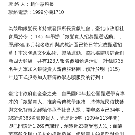
聯 絡 人：趙佳慧科長
聯絡電話：1999分機1710
為鼓勵銀髮長者持續發揮所長貢獻社會，臺北市政府社
會局於今（114）年舉辦「銀髮貴人招募甄選活動」，
歷經3個多月報名收件與試教評選已於日前完成甄選招
募！本次包含文化藝術、樂活運動、資訊媒體與綜合創
新四大類組，共有123人報名參加甄選活動，計錄取35
名生力軍加入銀髮貴人薪傳服務團，預計於明（115）
年起正式投身加入薪傳教學志願服務的行列！
臺北市政府創全臺之先，自民國80年起公開甄選學有專
才的「銀髮貴人」推廣薪傳教學服務，將傳統民俗技藝
與文化智慧之經驗傳承予社會大眾，開辦迄今已34年，
認證逾363名銀髮貴人，光是近5年（109至113年間）
即已開設近1,269門課程，創造近23萬受惠人次；而隨
著高齡化與少子化的趨勢發展，銀髮貴人的服務對象與