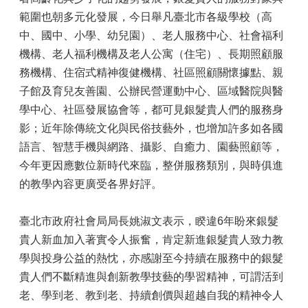
範圍也朝多元化發展，今日舉凡臺北市各級學校（高
中、國中、小學、幼兒園）、老人服務中心、社會福利
機構、老人福利機構及老人公寓（住宅）、長期照顧服
務機構、住宿式精神復健機構、社區照顧關懷據點、親
子館及育兒友善園、公辦民營運動中心、區域醫院與醫
學中心、社區發展協會等，都可見銀髮貴人們的服務身
影；近年除傳統文化與民俗技藝外，也增加許多如各國
語言、智慧手機與網路、攝影、自癒力、園藝照顧等，
今年更因應數位新時代來臨，整併服務類別，與時俱進
的教學內容更廣受各界好評。
臺北市政府社會局局長姚淑文表示，睽違6年盼來銀髮
貴人新血加入著實令人振奮，肯定新進銀髮貴人致力教
學與投身公益的熱忱，亦感謝至今持續在服務中的銀髮
貴人們不斷精進與創新教學技藝的學習精神，可謂活到
老、學到老、教到老、持續創價與超越自我的精神令人