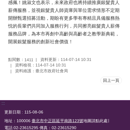
感佩！姚淑文也表示，未來政府也將持續推廣銀髮貴人
薪傳服務，並視銀髮貴人師資庫與單位需求情形不定期
開辦甄選招募活動，期盼有更多學有專精且具備服務熱
忱的長輩們共同加入服務行列，共同擦亮銀髮貴人薪傳
服務品牌，為本市再創中高齡與高齡者之教學新典範，
開展銀髮服務的創新社會價值！
點閱數：
資料更新：114-07-14 10:31
1411
資料檢視：114-07-14 10:31
資料維護：臺北市政府社會局
回上一頁
:::
更新日期
115-08-06
地址：100006
臺北市中正區延平南路123號
地圖請點此處∣
電話:02-23615295 傳真：02-23615290