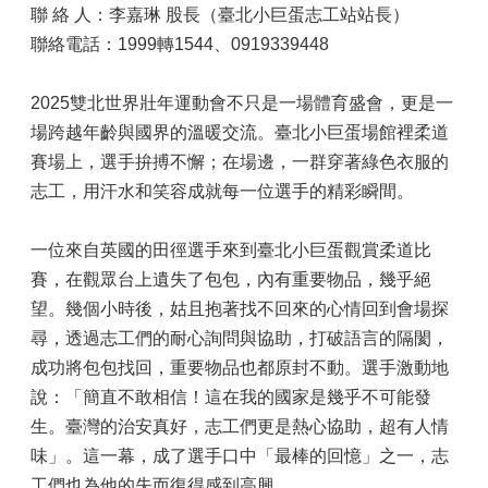
聯 絡 人：李嘉琳 股長（臺北小巨蛋志工站站長）
聯絡電話：1999轉1544、0919339448
2025雙北世界壯年運動會不只是一場體育盛會，更是一
場跨越年齡與國界的溫暖交流。臺北小巨蛋場館裡柔道
賽場上，選手拚搏不懈；在場邊，一群穿著綠色衣服的
志工，用汗水和笑容成就每一位選手的精彩瞬間。
一位來自英國的田徑選手來到臺北小巨蛋觀賞柔道比
賽，在觀眾台上遺失了包包，內有重要物品，幾乎絕
望。幾個小時後，姑且抱著找不回來的心情回到會場探
尋，透過志工們的耐心詢問與協助，打破語言的隔閡，
成功將包包找回，重要物品也都原封不動。選手激動地
說：「簡直不敢相信！這在我的國家是幾乎不可能發
生。臺灣的治安真好，志工們更是熱心協助，超有人情
味」。這一幕，成了選手口中「最棒的回憶」之一，志
工們也為他的失而復得感到高興。