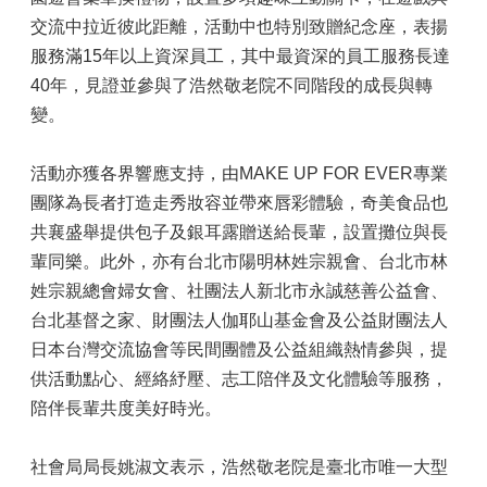
交流中拉近彼此距離，活動中也特別致贈紀念座，表揚
服務滿15年以上資深員工，其中最資深的員工服務長達
40年，見證並參與了浩然敬老院不同階段的成長與轉
變。
活動亦獲各界響應支持，由MAKE UP FOR EVER專業
團隊為長者打造走秀妝容並帶來唇彩體驗，奇美食品也
共襄盛舉提供包子及銀耳露贈送給長輩，設置攤位與長
輩同樂。此外，亦有台北市陽明林姓宗親會、台北市林
姓宗親總會婦女會、社團法人新北市永誠慈善公益會、
台北基督之家、財團法人伽耶山基金會及公益財團法人
日本台灣交流協會等民間團體及公益組織熱情參與，提
供活動點心、經絡紓壓、志工陪伴及文化體驗等服務，
陪伴長輩共度美好時光。
社會局局長姚淑文表示，浩然敬老院是臺北市唯一大型