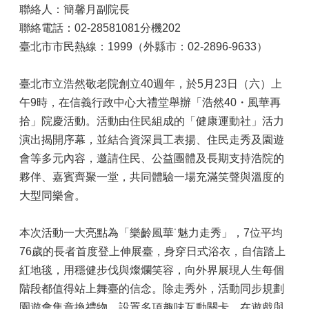
聯絡人：簡馨月副院長
聯絡電話：02-28581081分機202
臺北市市民熱線：1999（外縣市：02-2896-9633）
臺北市立浩然敬老院創立40週年，於5月23日（六）上
午9時，在信義行政中心大禮堂舉辦「浩然40・風華再
拾」院慶活動。活動由住民組成的「健康運動社」活力
演出揭開序幕，並結合資深員工表揚、住民走秀及園遊
會等多元內容，邀請住民、公益團體及長期支持浩院的
夥伴、嘉賓齊聚一堂，共同體驗一場充滿笑聲與溫度的
大型同樂會。
本次活動一大亮點為「樂齡風華˙魅力走秀」，7位平均
76歲的長者首度登上伸展臺，身穿日式浴衣，自信踏上
紅地毯，用穩健步伐與燦爛笑容，向外界展現人生每個
階段都值得站上舞臺的信念。除走秀外，活動同步規劃
園遊會集章換禮物，設置多項趣味互動關卡，在遊戲與