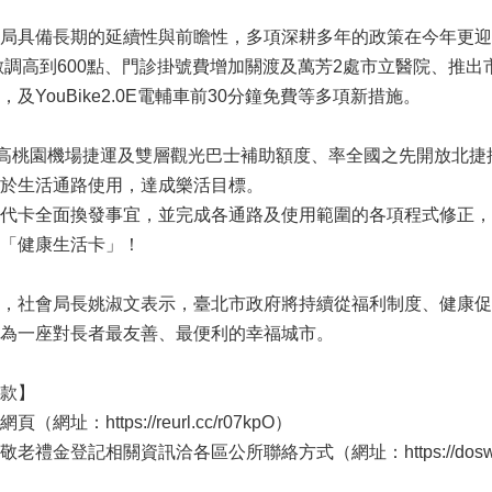
局具備長期的延續性與前瞻性，多項深耕多年的政策在今年更迎
點數調高到600點、門診掛號費增加關渡及萬芳2處市立醫院、推
及YouBike2.0E電輔車前30分鐘免費等多項新措施。
提高桃園機場捷運及雙層觀光巴士補助額度、率全國之先開放北
於生活通路使用，達成樂活目標。
代卡全面換發事宜，並完成各通路及使用範圍的各項程式修正，
「健康生活卡」！
，社會局長姚淑文表示，臺北市政府將持續從福利制度、健康促
為一座對長者最友善、最便利的幸福城市。
款】
：https://reurl.cc/r07kpO）
登記相關資訊洽各區公所聯絡方式（網址：https://dosw.gov.tai