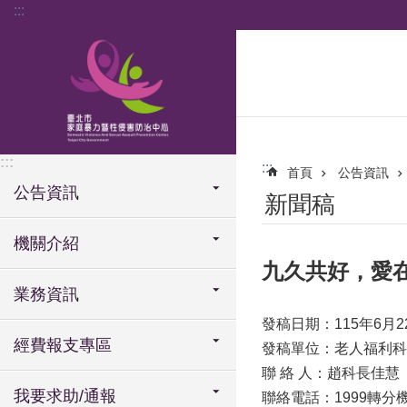
:::
跳到主要內容區塊
:::
:::
首頁
公告資訊
公告資訊
新聞稿
機關介紹
九久共好，愛在
業務資訊
發稿日期：115年6月2
經費報支專區
發稿單位：老人福利科
聯 絡 人：趙科長佳慧
我要求助/通報
聯絡電話：1999轉分機