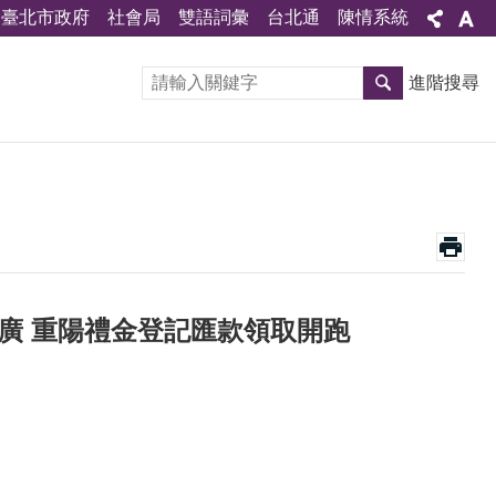
臺北市政府
社會局
雙語詞彙
台北通
陳情系統
進階搜尋
最廣 重陽禮金登記匯款領取開跑