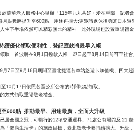
日於萬華老人服務中心舉辦「115年九九共好・愛在重陽」記者
每月點數將提升至600點、用途再擴大;更邀請退休後勇闖日本遊
人生下半場依然可以精彩無比的精神！此外現場也設置重陽禮金
金持續優化領取便利性，登記匯款將最早入帳
領取：首波將在9月1日撥款入帳，即日起至8月14日前可至社
9月7日至9月18日期間至臺北捷運各車站悠遊卡加值機、四大
日至10月17日依照各區公所公布的時間地點領取。
的方式領取重陽敬老禮金。
碼至600點 推動最早、用途最廣，全面大升級
已居全國之冠，可暢行於12項交通運具、71處公有場館及 21
為「健康生活卡」的施政目標，臺北敬老卡要持續擴大、升級，