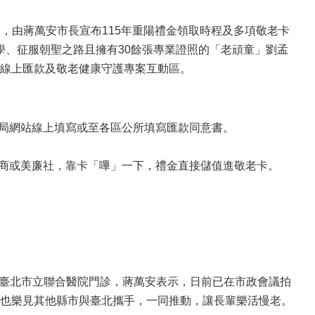
會，由蔣萬安市長宣布115年重陽禮金領取時程及多項敬老卡
學、征服朝聖之路且擁有30餘張專業證照的「老頑童」劉孟
線上匯款及敬老健康守護專案互動區。
會局網站線上填寫或至各區公所填寫匯款同意書。
超商或美廉社，靠卡「嗶」一下，禮金直接儲值進敬老卡。
 處臺北市立聯合醫院門診，蔣萬安表示，日前已在市政會議拍
也樂見其他縣市與臺北攜手，一同推動，讓長輩樂活慢老。