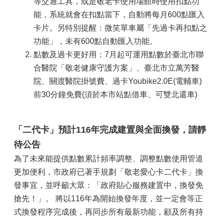
等交通工具，或是敬老卡使用場館時使用扣點功
能，系統就會在扣點當下，自動將每月600點匯入
卡片。另特別提醒：微笑單車屬「先過卡再扣點之
功能」，未有600點自動匯入功能。
點數及過卡更好用：7月起可運用點數於臺北市聯
合醫院「敬老健康守護方案」、臺北市立萬芳醫
院、關渡醫院掛號費、過卡Youbike2.0E(電輔車)
前30分鐘免費(須於本市站點借車、可雙北還車)
「二代卡」預計116年完成建置與全面換發，請靜
待公告
為了未來能提供點數累計頻率調整、調整點數使用管道
更加便利，市政府已著手規劃「敬老愛心卡二代卡」換
發事宜，並呼籲大眾：「政府貼心服務建置中，換發免
搶先！」。 將以116年為開始換發年度，並一定會等正
式換發程序完成後，再同步所有最新功能，顧及所有持