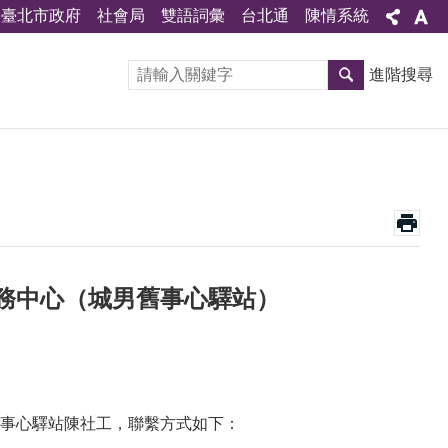
臺北市政府
社會局
雙語詞彙
台北通
陳情系統
進階搜尋
務中心（城男舊事心驛站）
事心驛站陳社工，聯繫方式如下：