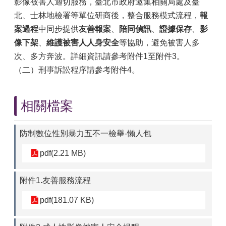
影像被害人適切服務，臺北市政府邀集相關局處及臺
北、士林地檢署等單位研商後，整合服務模式流程，
報
案過程
中同步提供
友善報案
、
陪同偵訊
、
證據保存
、
影
像下架
、
維護被害人人身安全
等協助，避免被害人多
次、多方奔波。詳細資訊請參考附件1至附件3。
（二）刑事訴訟程序請參考附件4。
相關檔案
防制數位性別暴力五不一檢舉-懶人包
pdf(2.21 MB)
附件1.友善服務流程
pdf(181.07 KB)