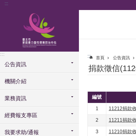
:::
跳到主要內容區塊
:::
:::
首頁
公告資訊
公告資訊
捐款徵信(112
機關介紹
編號
業務資訊
1
11212捐
經費報支專區
2
11211捐
3
11210捐
我要求助/通報