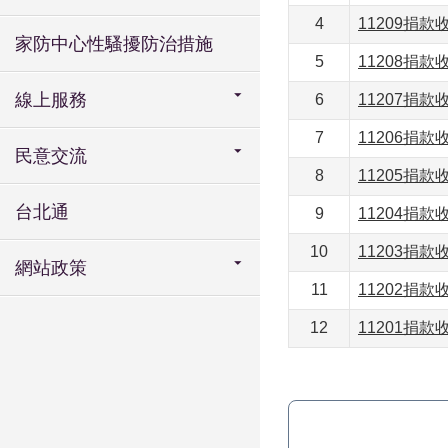
4
11209捐
家防中心性騷擾防治措施
5
11208捐
線上服務
6
11207捐
7
11206捐
民意交流
8
11205捐
台北通
9
11204捐
10
11203捐
網站政策
11
11202捐
12
11201捐